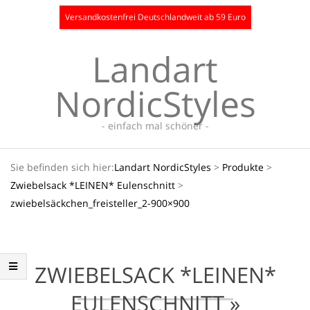
Skip
Versandkostenfrei Deutschlandweit ab 59 Euro
to
content
Landart
NordicStyles
- einfach mal schöner -
Secondary
Sie befinden sich hier:
Landart NordicStyles
>
Produkte
>
Navigation
Zwiebelsack *LEINEN* Eulenschnitt
>
Menu
zwiebelsäckchen_freisteller_2-900×900
ZWIEBELSACK *LEINEN*
EULENSCHNITT »