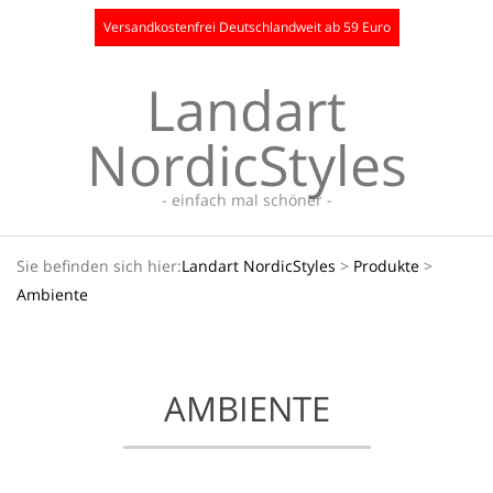
Skip
Versandkostenfrei Deutschlandweit ab 59 Euro
to
content
Landart
NordicStyles
- einfach mal schöner -
Secondary
Sie befinden sich hier:
Landart NordicStyles
>
Produkte
>
Navigation
Ambiente
Menu
AMBIENTE