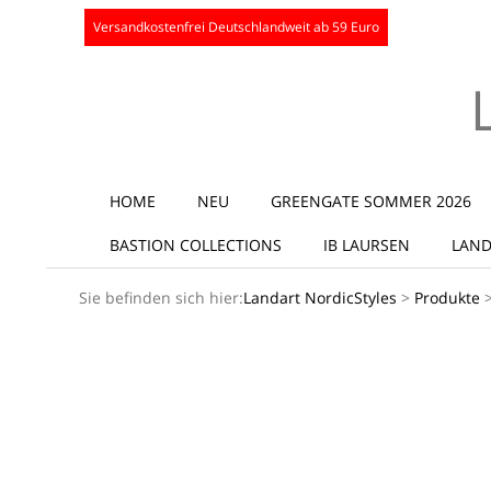
Skip
Versandkostenfrei Deutschlandweit ab 59 Euro
to
content
Secondary
HOME
NEU
GREENGATE SOMMER 2026
Navigation
BASTION COLLECTIONS
IB LAURSEN
LAND
Menu
Sie befinden sich hier:
Landart NordicStyles
>
Produkte