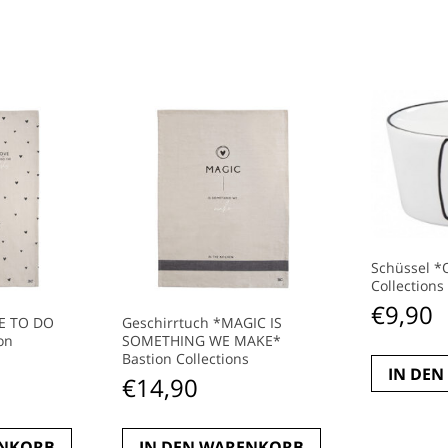
Schüssel *
Collections
€
9,90
VE TO DO
Geschirrtuch *MAGIC IS
on
SOMETHING WE MAKE*
Bastion Collections
IN DE
€
14,90
ENKORB
IN DEN WARENKORB