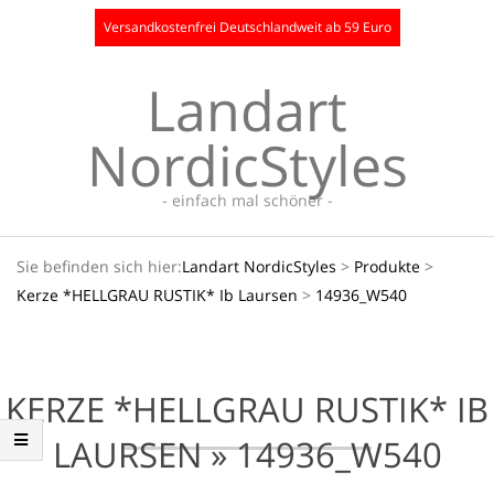
Skip
Versandkostenfrei Deutschlandweit ab 59 Euro
to
content
Landart
NordicStyles
- einfach mal schöner -
Secondary
Sie befinden sich hier:
Landart NordicStyles
>
Produkte
>
Navigation
Kerze *HELLGRAU RUSTIK* Ib Laursen
>
14936_W540
Menu
KERZE *HELLGRAU RUSTIK* IB
LAURSEN »
14936_W540