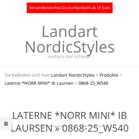
Skip
Versandkostenfrei Deutschlandweit ab 59 Euro
to
content
Landart
NordicStyles
- einfach mal schöner -
Secondary
Sie befinden sich hier:
Landart NordicStyles
>
Produkte
>
Navigation
Laterne *NORR MINI* Ib Laursen
>
0868-25_W540
Menu
LATERNE *NORR MINI* IB
LAURSEN »
0868-25_W540