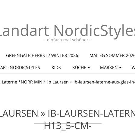
Landart NordicStyle
- einfach mal schöner -
GREENGATE HERBST / WINTER 2026
MAILEG SOMMER 202
ART-NORDICSTYLES
KIDS
KÜCHE
MARKEN
W
>
Laterne *NORR MINI* Ib Laursen
>
ib-laursen-laterne-aus-glas-i
 LAURSEN »
IB-LAURSEN-LATER
H13_5-CM-