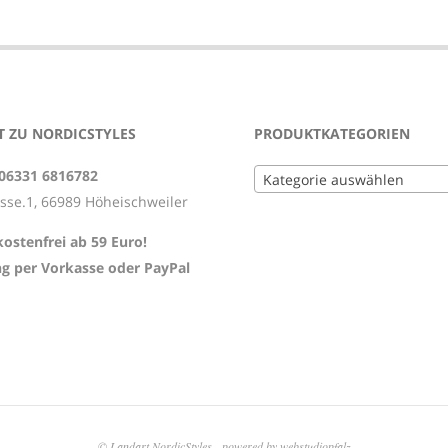
 ZU NORDICSTYLES
PRODUKTKATEGORIEN
 06331 6816782
Kategorie auswählen
asse.1, 66989 Höheischweiler
ostenfrei ab 59 Euro!
g per Vorkasse oder PayPal
© Landart NordicStyles - powered by
webstudiopfalz