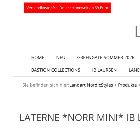
Skip
Versandkostenfrei Deutschlandweit ab 59 Euro
to
content
Secondary
HOME
NEU
GREENGATE SOMMER 2026
Navigation
BASTION COLLECTIONS
IB LAURSEN
LAND
Menu
Sie befinden sich hier:
Landart NordicStyles
>
Produkte
LATERNE *NORR MINI* IB