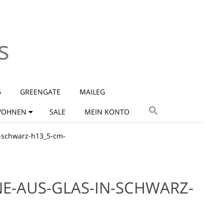
s
6
GREENGATE
MAILEG
OHNEN
SALE
MEIN KONTO
n-schwarz-h13_5-cm-
NE-AUS-GLAS-IN-SCHWARZ-