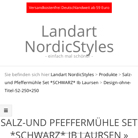
Skip
Versandkostenfrei Deutschlandweit ab 59 Euro
to
content
Landart
NordicStyles
- einfach mal schöner -
Secondary
Sie befinden sich hier:
Landart NordicStyles
>
Produkte
>
Salz-
Navigation
und Pfeffermühle Set *SCHWARZ* Ib Laursen
>
Design-ohne-
Menu
Titel-52-250×250
SALZ-UND PFEFFERMÜHLE SET
*SCHWARZ* IB LAURSEN »