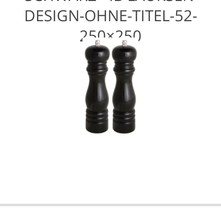
DESIGN-OHNE-TITEL-52-
250×250
2021-
07-
10