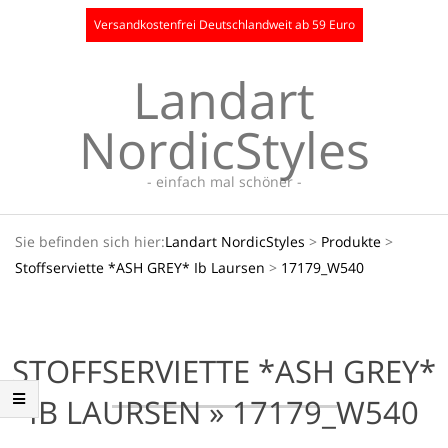
Skip
Versandkostenfrei Deutschlandweit ab 59 Euro
to
content
Landart
NordicStyles
- einfach mal schöner -
Secondary
Sie befinden sich hier:
Landart NordicStyles
>
Produkte
>
Navigation
Stoffserviette *ASH GREY* Ib Laursen
>
17179_W540
Menu
STOFFSERVIETTE *ASH GREY*
IB LAURSEN »
17179_W540