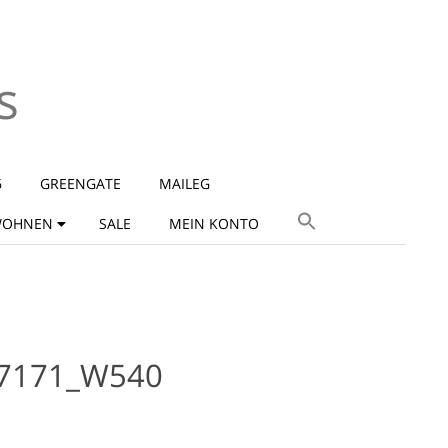
s
6
GREENGATE
MAILEG
OHNEN
SALE
MEIN KONTO
7171_W540