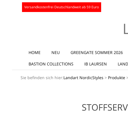
Skip
Versandkostenfrei Deutschlandweit ab 59 Euro
to
content
Secondary
HOME
NEU
GREENGATE SOMMER 2026
Navigation
BASTION COLLECTIONS
IB LAURSEN
LAND
Menu
Sie befinden sich hier:
Landart NordicStyles
>
Produkte
STOFFSERV