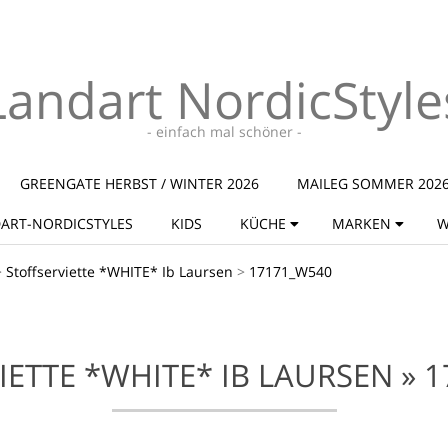
Landart NordicStyle
- einfach mal schöner -
GREENGATE HERBST / WINTER 2026
MAILEG SOMMER 202
ART-NORDICSTYLES
KIDS
KÜCHE
MARKEN
W
>
Stoffserviette *WHITE* Ib Laursen
>
17171_W540
IETTE *WHITE* IB LAURSEN »
1