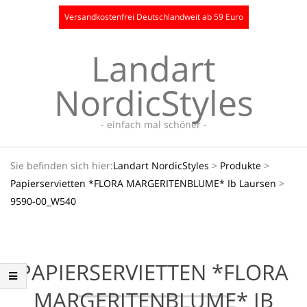
Skip
Versandkostenfrei Deutschlandweit ab 59 Euro
to
content
Landart
NordicStyles
- einfach mal schöner -
Secondary
Sie befinden sich hier:
Landart NordicStyles
>
Produkte
>
Navigation
Papierservietten *FLORA MARGERITENBLUME* Ib Laursen
>
Menu
9590-00_W540
PAPIERSERVIETTEN *FLORA
MARGERITENBLUME* IB