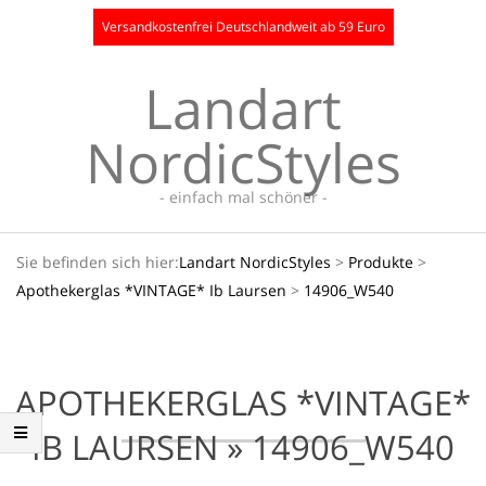
Skip
Versandkostenfrei Deutschlandweit ab 59 Euro
to
content
Landart
NordicStyles
- einfach mal schöner -
Secondary
Sie befinden sich hier:
Landart NordicStyles
>
Produkte
>
Navigation
Apothekerglas *VINTAGE* Ib Laursen
>
14906_W540
Menu
APOTHEKERGLAS *VINTAGE*
IB LAURSEN »
14906_W540