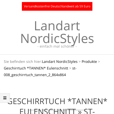
Skip
Versandkostenfrei Deutschlandweit ab 59 Euro
to
content
Landart
NordicStyles
- einfach mal schöner -
Secondary
Sie befinden sich hier:
Landart NordicStyles
>
Produkte
>
Navigation
Geschirrtuch *TANNEN* Eulenschnitt
>
st-
Menu
008_geschirrtuch_tannen_2_864x864
GESCHIRRTUCH *TANNEN*
EULENSCHNITT »
ST-