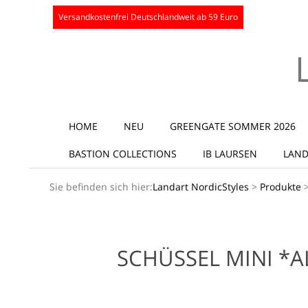
Skip
Versandkostenfrei Deutschlandweit ab 59 Euro
to
content
Secondary
HOME
NEU
GREENGATE SOMMER 2026
Navigation
BASTION COLLECTIONS
IB LAURSEN
LAND
Menu
Sie befinden sich hier:
Landart NordicStyles
>
Produkte
SCHÜSSEL MINI *A