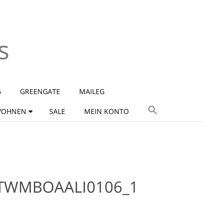
s
6
GREENGATE
MAILEG
OHNEN
SALE
MEIN KONTO
TWMBOAALI0106_1