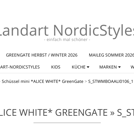
Landart NordicStyle
- einfach mal schöner -
GREENGATE HERBST / WINTER 2026
MAILEG SOMMER 202
ART-NORDICSTYLES
KIDS
KÜCHE
MARKEN
W
>
Schüssel mini *ALICE WHITE* GreenGate
>
S_STWMBOAALI0106_1
LICE WHITE* GREENGATE »
S_S