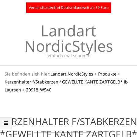
Skip
Versandkostenfrei Deutschlandweit ab 59 Euro
to
content
Landart
NordicStyles
- einfach mal schöner -
Secondary
Sie befinden sich hier:
Landart NordicStyles
>
Produkte
>
Navigation
Kerzenhalter f/Stabkerzen *GEWELLTE KANTE ZARTGELB* Ib
Menu
Laursen
>
20918_W540
KERZENHALTER F/STABKERZEN
*GEWELLTE KANTE ZARTGELB*