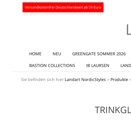
Skip
Versandkostenfrei Deutschlandweit ab 59 Euro
to
content
Secondary
HOME
NEU
GREENGATE SOMMER 2026
Navigation
BASTION COLLECTIONS
IB LAURSEN
LAND
Menu
Sie befinden sich hier:
Landart NordicStyles
>
Produkte
TRINKGL