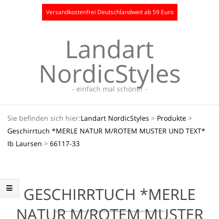
Skip
Versandkostenfrei Deutschlandweit ab 59 Euro
to
content
Landart
NordicStyles
- einfach mal schöner -
Secondary
Sie befinden sich hier:
Landart NordicStyles
>
Produkte
>
Navigation
Geschirrtuch *MERLE NATUR M/ROTEM MUSTER UND TEXT*
Menu
Ib Laursen
>
66117-33
GESCHIRRTUCH *MERLE
NATUR M/ROTEM MUSTER