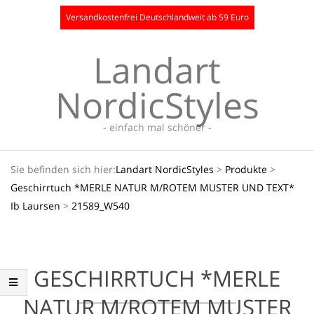
Skip
Versandkostenfrei Deutschlandweit ab 59 Euro
to
content
Landart
NordicStyles
- einfach mal schöner -
Secondary
Sie befinden sich hier:
Landart NordicStyles
>
Produkte
>
Navigation
Geschirrtuch *MERLE NATUR M/ROTEM MUSTER UND TEXT*
Menu
Ib Laursen
>
21589_W540
GESCHIRRTUCH *MERLE
NATUR M/ROTEM MUSTER