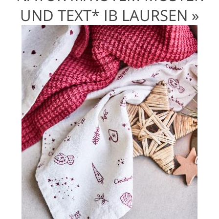
UND TEXT* IB LAURSEN »
21589_W540