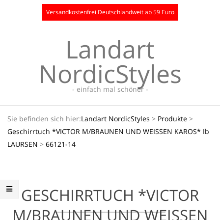
Skip
Versandkostenfrei Deutschlandweit ab 59 Euro
to
content
Landart
NordicStyles
- einfach mal schöner -
Secondary
Sie befinden sich hier:
Landart NordicStyles
>
Produkte
>
Navigation
Geschirrtuch *VICTOR M/BRAUNEN UND WEISSEN KAROS* Ib
Menu
LAURSEN
>
66121-14
GESCHIRRTUCH *VICTOR
M/BRAUNEN UND WEISSEN