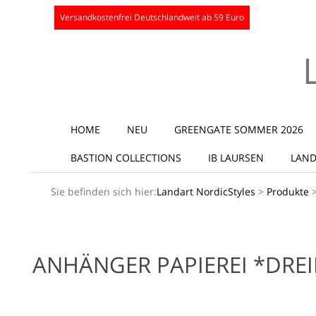
Skip
Versandkostenfrei Deutschlandweit ab 59 Euro
to
content
Secondary
HOME
NEU
GREENGATE SOMMER 2026
Navigation
BASTION COLLECTIONS
IB LAURSEN
LAND
Menu
Sie befinden sich hier:
Landart NordicStyles
>
Produkte
ANHÄNGER PAPIEREI *DREI