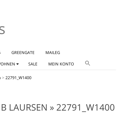
s
6
GREENGATE
MAILEG
OHNEN
SALE
MEIN KONTO
n
>
22791_W1400
IB LAURSEN »
22791_W1400