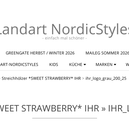
Landart NordicStyle
- einfach mal schöner -
GREENGATE HERBST / WINTER 2026
MAILEG SOMMER 202
ART-NORDICSTYLES
KIDS
KÜCHE
MARKEN
W
>
Streichhölzer *SWEET STRAWBERRY* IHR
>
ihr_logo_grau_200_25
WEET STRAWBERRY* IHR »
IHR