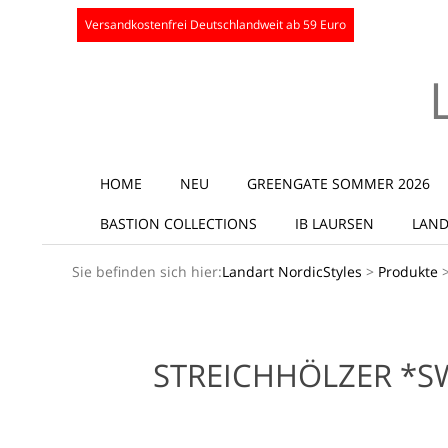
Skip
Versandkostenfrei Deutschlandweit ab 59 Euro
to
content
Secondary
HOME
NEU
GREENGATE SOMMER 2026
Navigation
BASTION COLLECTIONS
IB LAURSEN
LAND
Menu
Sie befinden sich hier:
Landart NordicStyles
>
Produkte
STREICHHÖLZER *S