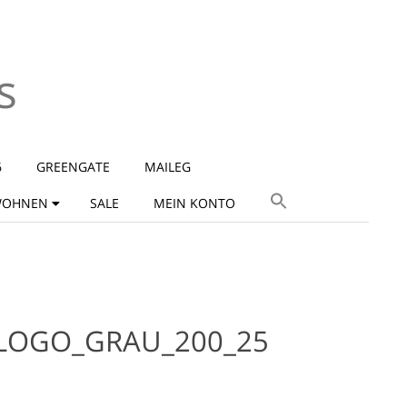
s
6
GREENGATE
MAILEG
OHNEN
SALE
MEIN KONTO
_LOGO_GRAU_200_25