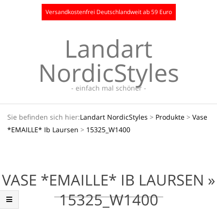
Skip
Versandkostenfrei Deutschlandweit ab 59 Euro
to
content
Landart
NordicStyles
- einfach mal schöner -
Secondary
Sie befinden sich hier:
Landart NordicStyles
>
Produkte
>
Vase
Navigation
*EMAILLE* Ib Laursen
>
15325_W1400
Menu
VASE *EMAILLE* IB LAURSEN »
15325_W1400