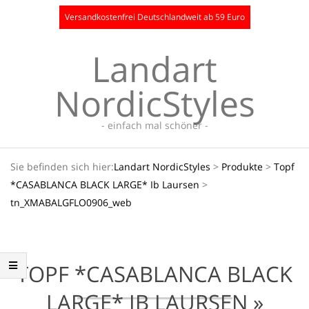
Skip
Versandkostenfrei Deutschlandweit ab 59 Euro
to
content
Landart
NordicStyles
- einfach mal schöner -
Secondary
Sie befinden sich hier:
Landart NordicStyles
>
Produkte
>
Topf
Navigation
*CASABLANCA BLACK LARGE* Ib Laursen
>
Menu
tn_XMABALGFLO0906_web
TOPF *CASABLANCA BLACK
LARGE* IB LAURSEN »