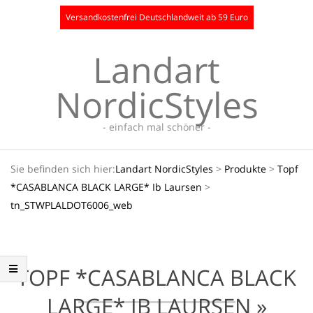
Skip
Versandkostenfrei Deutschlandweit ab 59 Euro
to
content
Landart
NordicStyles
- einfach mal schöner -
Secondary
Sie befinden sich hier:
Landart NordicStyles
>
Produkte
>
Topf
Navigation
*CASABLANCA BLACK LARGE* Ib Laursen
>
Menu
tn_STWPLALDOT6006_web
TOPF *CASABLANCA BLACK
LARGE* IB LAURSEN »