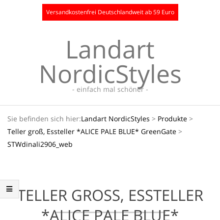
Skip
Versandkostenfrei Deutschlandweit ab 59 Euro
to
content
Landart
NordicStyles
- einfach mal schöner -
Secondary
Sie befinden sich hier:
Landart NordicStyles
>
Produkte
>
Navigation
Teller groß, Essteller *ALICE PALE BLUE* GreenGate
>
Menu
STWdinali2906_web
TELLER GROSS, ESSTELLER *
ALICE PALE BLUE* G