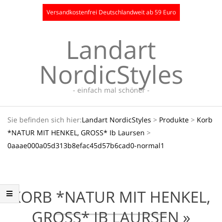
Skip
Versandkostenfrei Deutschlandweit ab 59 Euro
to
content
Landart
NordicStyles
- einfach mal schöner -
Secondary
Sie befinden sich hier:
Landart NordicStyles
>
Produkte
>
Korb
Navigation
*NATUR MIT HENKEL, GROSS* Ib Laursen
>
Menu
0aaae000a05d313b8efac45d57b6cad0-normal1
KORB *NATUR MIT HENKEL,
GROSS* IB LAURSEN »