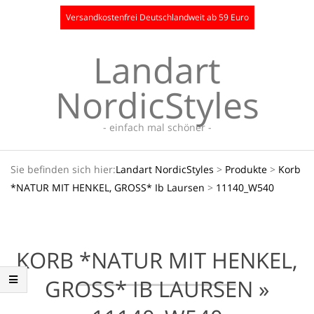
Skip
Versandkostenfrei Deutschlandweit ab 59 Euro
to
content
Landart
NordicStyles
- einfach mal schöner -
Secondary
Sie befinden sich hier:
Landart NordicStyles
>
Produkte
>
Korb
Navigation
*NATUR MIT HENKEL, GROSS* Ib Laursen
>
11140_W540
Menu
KORB *NATUR MIT HENKEL,
GROSS* IB LAURSEN »