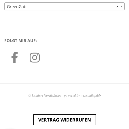
GreenGate
×
FOLGT MIR AUF:
© Landart NordicStyles - powered by
webstudiopfalz
VERTRAG WIDERRUFEN