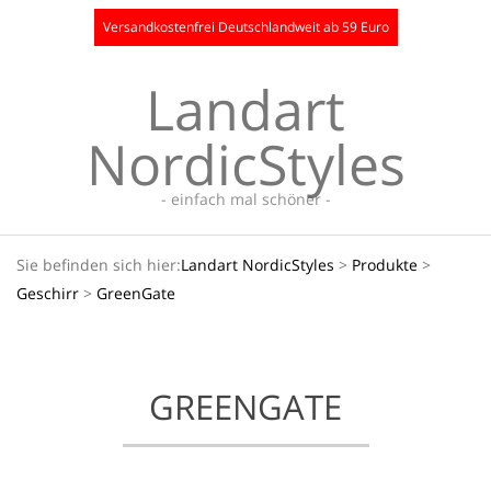
Skip
Versandkostenfrei Deutschlandweit ab 59 Euro
to
content
Landart
NordicStyles
- einfach mal schöner -
Secondary
Sie befinden sich hier:
Landart NordicStyles
>
Produkte
>
Navigation
Geschirr
>
GreenGate
Menu
GREENGATE