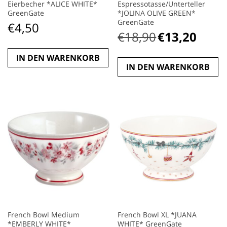
Eierbecher *ALICE WHITE*
Espressotasse/Unterteller
GreenGate
*JOLINA OLIVE GREEN*
GreenGate
€
4,50
€
18,90
€
13,20
Ursprünglicher
Aktueller
Preis
Preis
IN DEN WARENKORB
war:
ist:
IN DEN WARENKORB
€18,90
€13,20.
French Bowl Medium
French Bowl XL *JUANA
*EMBERLY WHITE*
WHITE* GreenGate