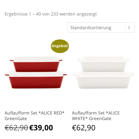
Ergebnisse 1 – 40 von 233 werden angezeigt
Angebot!
Auflaufform Set *ALICE RED*
Auflaufform Set *ALICE
GreenGate
WHITE* GreenGate
€
62,90
€
39,00
€
62,90
Ursprünglicher
Aktueller
Preis
Preis