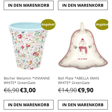
war:
ist:
IN DEN WARENKORB
IN DEN WARENKORB
€62,90
€39,00.
Angebot!
Angebot!
Becher Melamin *VIVIANNE
Bell Plate *ABELLA XMAS
WHITE* GreenGate
WHITE* GreenGate
€
6,90
€
3,00
€
14,90
€
9,90
Ursprünglicher
Aktueller
Ursprünglicher
Aktueller
Preis
Preis
Preis
Preis
war:
ist:
war:
ist:
IN DEN WARENKORB
IN DEN WARENKORB
€6,90
€3,00.
€14,90
€9,90.