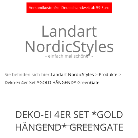
Skip
Versandkostenfrei Deutschlandweit ab 59 Euro
to
content
Landart
NordicStyles
- einfach mal schöner -
Secondary
Sie befinden sich hier:
Landart NordicStyles
>
Produkte
>
Navigation
Deko-Ei 4er Set *GOLD HÄNGEND* GreenGate
Menu
DEKO-EI 4ER SET *GOLD
HÄNGEND* GREENGATE