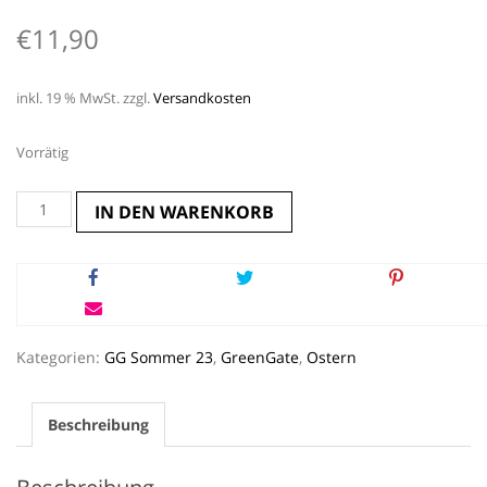
€
11,90
inkl. 19 % MwSt.
zzgl.
Versandkosten
Vorrätig
Deko-
IN DEN WARENKORB
Ei
4er
Set
*GOLD
HÄNGEND*
GreenGate
Menge
Kategorien:
GG Sommer 23
,
GreenGate
,
Ostern
Beschreibung