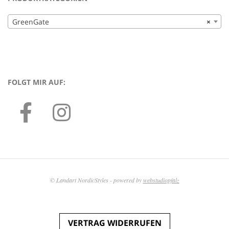
GreenGate
×
FOLGT MIR AUF:
© Landart NordicStyles - powered by
webstudiopfalz
VERTRAG WIDERRUFEN