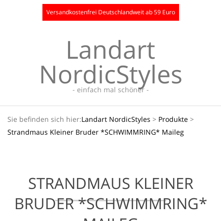
Skip
Versandkostenfrei Deutschlandweit ab 59 Euro
to
content
Landart
NordicStyles
- einfach mal schöner -
Secondary
Sie befinden sich hier:
Landart NordicStyles
>
Produkte
>
Navigation
Strandmaus Kleiner Bruder *SCHWIMMRING* Maileg
Menu
STRANDMAUS KLEINER
BRUDER *SCHWIMMRING*