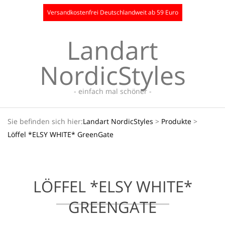
Skip
Versandkostenfrei Deutschlandweit ab 59 Euro
to
content
Landart
NordicStyles
- einfach mal schöner -
Secondary
Sie befinden sich hier:
Landart NordicStyles
>
Produkte
>
Navigation
Löffel *ELSY WHITE* GreenGate
Menu
LÖFFEL *ELSY WHITE*
GREENGATE